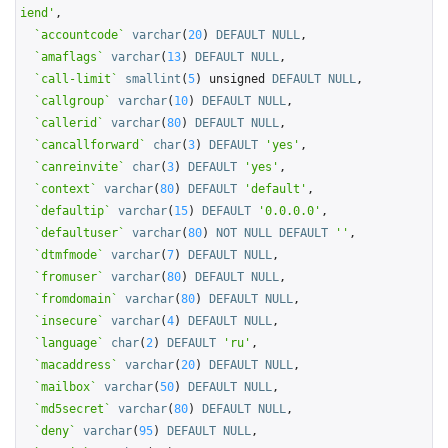
iend'
,

`accountcode`
varchar
(
20
) 
DEFAULT
NULL
,

`amaflags`
varchar
(
13
) 
DEFAULT
NULL
,

`call-limit`
smallint
(
5
) unsigned 
DEFAULT
NULL
,

`callgroup`
varchar
(
10
) 
DEFAULT
NULL
,

`callerid`
varchar
(
80
) 
DEFAULT
NULL
,

`cancallforward`
char
(
3
) 
DEFAULT
'yes'
,

`canreinvite`
char
(
3
) 
DEFAULT
'yes'
,

`context`
varchar
(
80
) 
DEFAULT
'default'
,

`defaultip`
varchar
(
15
) 
DEFAULT
'0.0.0.0'
,

`defaultuser`
varchar
(
80
) 
NOT
NULL
DEFAULT
''
,

`dtmfmode`
varchar
(
7
) 
DEFAULT
NULL
,

`fromuser`
varchar
(
80
) 
DEFAULT
NULL
,

`fromdomain`
varchar
(
80
) 
DEFAULT
NULL
,

`insecure`
varchar
(
4
) 
DEFAULT
NULL
,

`language`
char
(
2
) 
DEFAULT
'ru'
,

`macaddress`
varchar
(
20
) 
DEFAULT
NULL
,

`mailbox`
varchar
(
50
) 
DEFAULT
NULL
,

`md5secret`
varchar
(
80
) 
DEFAULT
NULL
,

`deny`
varchar
(
95
) 
DEFAULT
NULL
,
