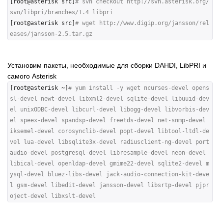
[root@asterisk src]
# svn checkout http://svn.asterisk.org/
svn/libpri/branches/1.4 libpri
[root@asterisk src]
# wget http://www.digip.org/jansson/rel
eases/jansson-2.5.tar.gz
Установим пакеты, необходимые для сборки DAHDI, LibPRI и
самого Asterisk
[root@asterisk ~]
# yum install -y wget ncurses-devel opens
sl-devel newt-devel libxml2-devel sqlite-devel libuuid-dev
el unixODBC-devel libcurl-devel libogg-devel libvorbis-dev
el speex-devel spandsp-devel freetds-devel net-snmp-devel 
iksemel-devel corosynclib-devel popt-devel libtool-ltdl-de
vel lua-devel libsqlite3x-devel radiusclient-ng-devel port
audio-devel postgresql-devel libresample-devel neon-devel 
libical-devel openldap-devel gmime22-devel sqlite2-devel m
ysql-devel bluez-libs-devel jack-audio-connection-kit-deve
l gsm-devel libedit-devel jansson-devel libsrtp-devel pjpr
oject-devel libxslt-devel