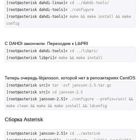
[root@asterisk dahdi-linux]
# cd ../dahdi-tools/
[root@asterisk dahdi-tools]
# ./configure
[root@asterisk dahdi-tools]
# make && make install && make 
config
С DAHDI закончили. Переходим к LibPRI
[root@asterisk dahdi-tools]
# cd ../libpri/
[root@asterisk libpri]
# make && make install
Теперь очередь libjansson, которой нет в репозитариях CentOS
[root@asterisk src]
# tar -zxf jansson-2.5.tar.gz
[root@asterisk src]
# cd jansson-2.5
[root@asterisk jansson-2.5]
# ./configure --prefix=/usr/ && 
make clean && make && make install && ldconfig
Сборка Asterisk
[root@asterisk jansson-2.5]
# cd ../asterisk