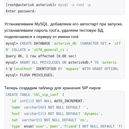
[root@asterisk asterisk]
# mysql -u root -p
Устанавливаем MySQL, добавляем его автостарт при запуске,
устанавливаем пароль root'а, удаляем тестовую БД,
подключаемся к серверу от имени root.
mysql> 
CREATE
 DATABASE 
`asterisk_db`
CHARACTER
SET
 = 
'utf
8'
COLLATE
 = 
'utf8_general_ci'
;
Query OK, 1 row affected (0.00 sec)

mysql> 
GRANT
ALL
PRIVILEGES
ON
 asteriskdb.* 
TO
'asteris
k'
@
'localhost'
 IDENTIFIED 
BY
'mypass'
WITH
GRANT
OPTION
;
Теперь создадим таблицу для хранения SIP пиров
CREATE
TABLE
`tbl_sip_conf`
 (

`id`
int
(
11
) 
NOT
NULL
 AUTO_INCREMENT,

`name`
varchar
(
80
) 
NOT
NULL
DEFAULT
''
,

`host`
varchar
(
31
) 
NOT
NULL
DEFAULT
'dynamic'
,

`nat`
varchar
(
5
) 
NOT
NULL
DEFAULT
'no'
,

`type`
 enum(
'user'
,
'peer'
,
'friend'
) 
NOT
NULL
DEFAULT
'fr