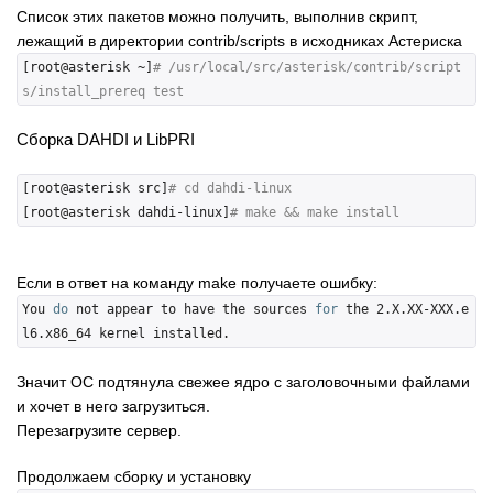
Список этих пакетов можно получить, выполнив скрипт,
лежащий в директории contrib/scripts в исходниках Астериска
[root@asterisk ~]
# /usr/local/src/asterisk/contrib/script
s/install_prereq test
Сборка DAHDI и LibPRI
[root@asterisk src]
# cd dahdi-linux
[root@asterisk dahdi-linux]
# make && make install
Если в ответ на команду make получаете ошибку:
You 
do
 not appear to have the sources 
for
 the 2.X.XX-XXX.e
Значит ОС подтянула свежее ядро с заголовочными файлами
и хочет в него загрузиться.
Перезагрузите сервер.
Продолжаем сборку и установку