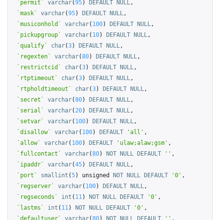
`permit`
varchar
(
95
) 
DEFAULT
NULL
,

`mask`
varchar
(
95
) 
DEFAULT
NULL
,

`musiconhold`
varchar
(
100
) 
DEFAULT
NULL
,

`pickupgroup`
varchar
(
10
) 
DEFAULT
NULL
,

`qualify`
char
(
3
) 
DEFAULT
NULL
,

`regexten`
varchar
(
80
) 
DEFAULT
NULL
,

`restrictcid`
char
(
3
) 
DEFAULT
NULL
,

`rtptimeout`
char
(
3
) 
DEFAULT
NULL
,

`rtpholdtimeout`
char
(
3
) 
DEFAULT
NULL
,

`secret`
varchar
(
80
) 
DEFAULT
NULL
,

`serial`
varchar
(
20
) 
DEFAULT
NULL
,

`setvar`
varchar
(
100
) 
DEFAULT
NULL
,

`disallow`
varchar
(
100
) 
DEFAULT
'all'
,

`allow`
varchar
(
100
) 
DEFAULT
'ulaw;alaw;gsm'
,

`fullcontact`
varchar
(
80
) 
NOT
NULL
DEFAULT
''
,

`ipaddr`
varchar
(
45
) 
DEFAULT
NULL
,

`port`
smallint
(
5
) unsigned 
NOT
NULL
DEFAULT
'0'
,

`regserver`
varchar
(
100
) 
DEFAULT
NULL
,

`regseconds`
int
(
11
) 
NOT
NULL
DEFAULT
'0'
,

`lastms`
int
(
11
) 
NOT
NULL
DEFAULT
'0'
,

`defaultuser`
varchar
(
80
) 
NOT
NULL
DEFAULT
''
,
