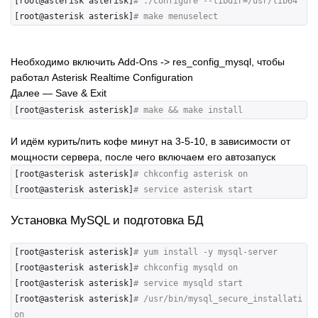
[root@asterisk asterisk]
# ./configure --libdir=/usr/lib64
[root@asterisk asterisk]
# make menuselect
Необходимо включить Add-Ons -> res_config_mysql, чтобы
работал Asterisk Realtime Configuration
Далее — Save & Exit
[root@asterisk asterisk]
# make && make install
И идём курить/пить кофе минут на 3-5-10, в зависимости от
мощности сервера, после чего включаем его автозапуск
[root@asterisk asterisk]
# chkconfig asterisk on
[root@asterisk asterisk]
# service asterisk start
Установка MySQL и подготовка БД
[root@asterisk asterisk]
# yum install -y mysql-server
[root@asterisk asterisk]
# chkconfig mysqld on
[root@asterisk asterisk]
# service mysqld start
[root@asterisk asterisk]
# /usr/bin/mysql_secure_installati
on