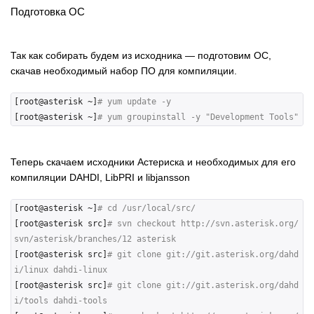
Подготовка ОС
Так как собирать будем из исходника — подготовим ОС,
скачав необходимый набор ПО для компиляции.
[root@asterisk ~]
# yum update -y
[root@asterisk ~]
# yum groupinstall -y "Development Tools" 
Теперь скачаем исходники Астериска и необходимых для его
компиляции DAHDI, LibPRI и libjansson
[root@asterisk ~]
# cd /usr/local/src/
[root@asterisk src]
# svn checkout http://svn.asterisk.org/
svn/asterisk/branches/12 asterisk
[root@asterisk src]
# git clone git://git.asterisk.org/dahd
i/linux dahdi-linux
[root@asterisk src]
# git clone git://git.asterisk.org/dahd
i/tools dahdi-tools