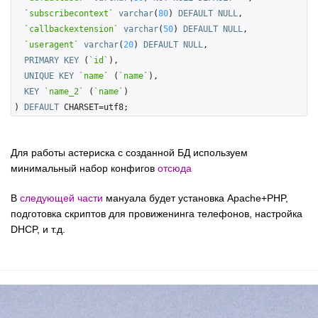
`subscribecontext`
varchar
(
80
) 
DEFAULT
NULL
,

`callbackextension`
varchar
(
50
) 
DEFAULT
NULL
,

`useragent`
varchar
(
20
) 
DEFAULT
NULL
,

PRIMARY
KEY
 (
`id`
),

UNIQUE
KEY
`name`
 (
`name`
),

KEY
`name_2`
 (
`name`
)

) 
DEFAULT
 CHARSET=utf8;
Для работы астериска с созданной БД используем
минимальный набор конфигов
отсюда
В
следующей части
мануала будет установка Apache+PHP,
подготовка скриптов для провиженинга телефонов, настройка
DHCP, и т.д.