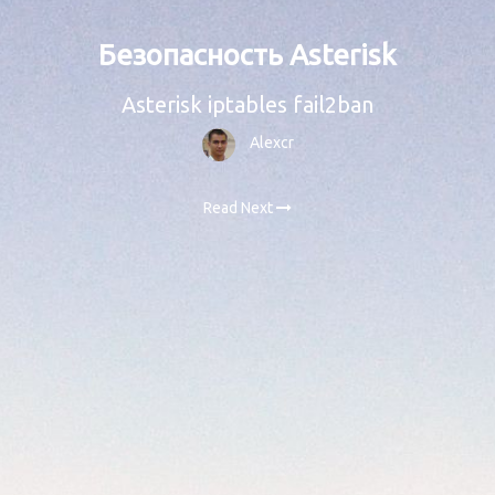
Безопасность Asterisk
Asterisk iptables fail2ban
Alexcr
Read Next