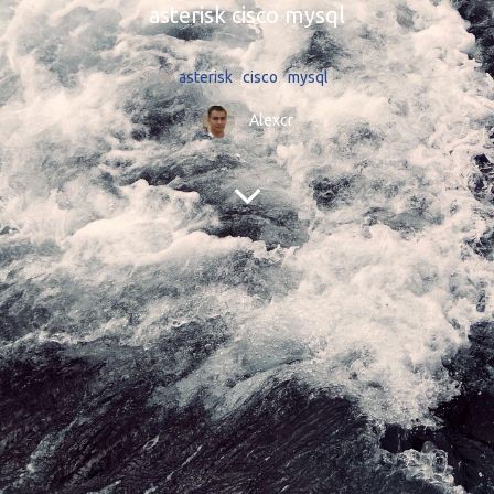
asterisk cisco mysql
asterisk
cisco
mysql
Alexcr