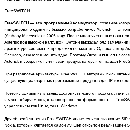
FreeSWITCH
FreeSWITCH — это программный коммутатор
, создание котор
инициировано одним из бывших разработчиков Asterisk — Энто
(Anthony Minessale) в 2006 году. После многочисленных попыток
Asterisk под высокой нагрузкой, Энтони высказал ряд замечаний 
архитектуре системы, и предложил ее сменить. Однако, автор As
Спенсер, отказался менять ядро. Поэтому Энтони вышел из сост
Asterisk и создал «с нуля» свой продукт, который он назвал Fre
При разработке архитектуры FreeSWITCH авторами были учтен
существующих открытых программных продуктов для IP телефон
Поэтому одними из главных достоинств нового продукта стали с
и масштабируемость, а также кросс-платформенность — FreeS
управлением как Linux, так и Windows.
Другой особенностью FreeSWITCH является использование SIP сте
Nokia, который считается самой лучшей открытой реализацией S