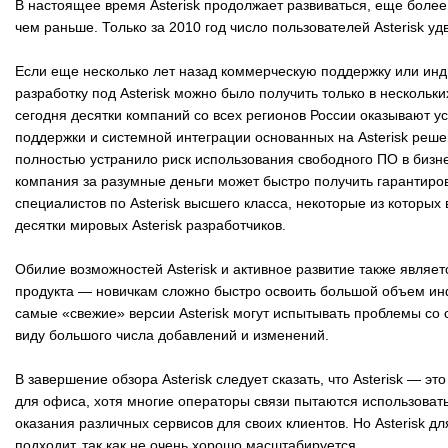
В настоящее время Asterisk продолжает развиваться, еще более
чем раньше. Только за 2010 год число пользователей Asterisk у
Если еще несколько лет назад коммерческую поддержку или ин
разработку под Asterisk можно было получить только в нескольки
сегодня десятки компаний со всех регионов России оказывают ус
поддержки и системной интеграции основанных на Asterisk реше
полностью устранило риск использования свободного ПО в биз
компания за разумные деньги может быстро получить гарантир
специалистов по Asterisk высшего класса, некоторые из которых
десятки мировых Asterisk разработчиков.
Обилие возможностей Asterisk и активное развитие также являет
продукта — новичкам сложно быстро освоить большой объем и
самые «свежие» версии Asterisk могут испытывать проблемы со 
виду большого числа добавлений и изменений.
В завершение обзора Asterisk следует сказать, что Asterisk — эт
для офиса, хотя многие операторы связи пытаются использоват
оказания различных сервисов для своих клиентов. Но Asterisk дл
подходит, так как не очень хорошо масштабируется.