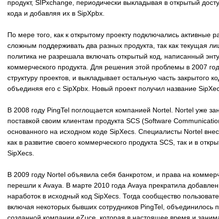
продукт, SIPxchange, периодически выкладывая в открытый дост
кода и добавляя их в SipXpbx.
По мере того, как к открытому проекту подключались активные р
сложным поддерживать два разных продукта, так как текущая л
политика не разрешала включать открытый код, написанный энту
коммерческого продукта. Для решения этой проблемы в 2007 году
структуру проектов, и выкладывает остальную часть закрытого ко
объединяя его с SipXpbx. Новый проект получил название SipXe
В 2008 году PingTel поглощается компанией Nortel. Nortel уже з
поставкой своим клиентам продукта SCS (Software Communicatio
основанного на исходном коде SipXecs. Специалисты Nortel вне
как в развитие своего коммерческого продукта SCS, так и в откр
SipXecs.
В 2009 году Nortel объявила себя банкротом, и права на коммер
перешли к Avaya. В марте 2010 года Avaya прекратила добавлен
наработок в исходный код SipXecs. Тогда сообщество пользовате
включая некоторых бывших сотрудников PingTel, объединилось 
созданной компании eZuce, которая в настоящее время и заним