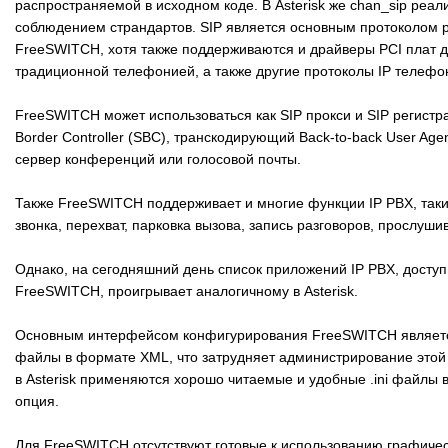
распространяемой в исходном коде. В Asterisk же chan_sip реа
соблюдением страндартов. SIP является основным протоколом 
FreeSWITCH, хотя также поддерживаются и драйверы PCI плат д
традиционной телефонией, а также другие протоколы IP телефо
FreeSWITCH может использоваться как SIP прокси и SIP регистра
Border Controller (SBC), транскодирующий Back-to-back User Agen
сервер конференций или голосовой почты.
Также FreeSWITCH поддерживает и многие функции IP PBX, таки
звонка, перехват, парковка вызова, запись разговоров, прослуши
Однако, на сегодняшний день список приложений IP PBX, досту
FreeSWITCH, проигрывает аналогичному в Asterisk.
Основным интерфейсом конфигурирования FreeSWITCH являетс
файлы в формате XML, что затрудняет администрирование этой 
в Asterisk применяются хорошо читаемые и удобные .ini файлы 
опция.
Для FreeSWITCH отсутствуют готовые к использованию графиче