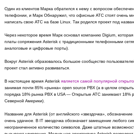
Один из клиентов Марка обратился к нему с вопросом обеспеч
телефонии, и Марк Обнаружил, что офисные АТС стоят очень мн
написать свою АТС на базе Linux. Так родился проект под назван
Через некоторое время Марк основал компанию Digium, которая
платы сопряжения Asterisk с традиционными телефонными сетя
аналоговые и цифровые порты).
Вокруг Asterisk образовалось большое сообщество пользователе
проект стал активно развиваться.
В настоящее время Asterisk
является самой популярной открыто
занимая почти 85% «рынка» open source PBX (а в целом открыт
порядка 18% рынка PBX в USA — Открытые АТС занимают 18% 
Северной Америки).
Название для Asterisk (от английского «звездочка», обозначение
очень удачное. В IT звездочка обозначает замещение любого си
неограниченное количество символов. Даже штатные возможност
вызывают удивление. Модульная архитектура Asterisk позволяет