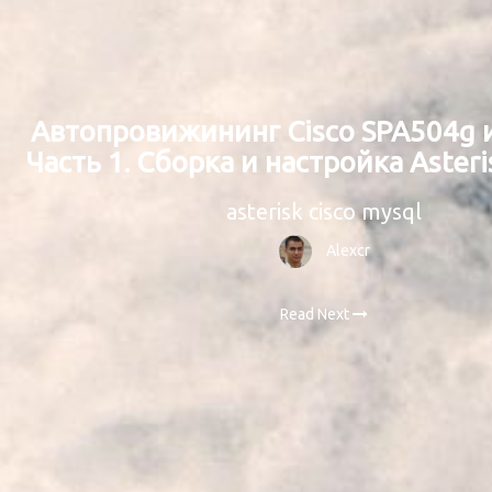
Автопровижининг Cisco SPA504g и 
Часть 1. Сборка и настройка Aste
asterisk cisco mysql
Alexcr
Read Next