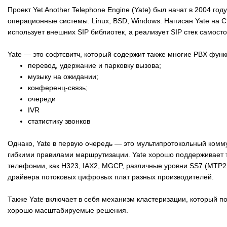
Проект Yet Another Telephone Engine (Yate) был начат в 2004 го
операционные системы: Linux, BSD, Windows. Написан Yate на C
использует внешних SIP библиотек, а реализует SIP стек самост
Yate — это софтсвитч, который содержит также многие PBX функ
перевод, удержание и парковку вызова;
музыку на ожидании;
конференц-связь;
очереди
IVR
статистику звонков
Однако, Yate в первую очередь — это мультипротокольный комму
гибкими правилами маршрутизации. Yate хорошо поддерживает т
телефонии, как H323, IAX2, MGCP, различные уровни SS7 (MTP2
драйвера потоковых цифровых плат разных производителей.
Также Yate включает в себя механизм кластеризации, который по
хорошо масштабируемые решения.