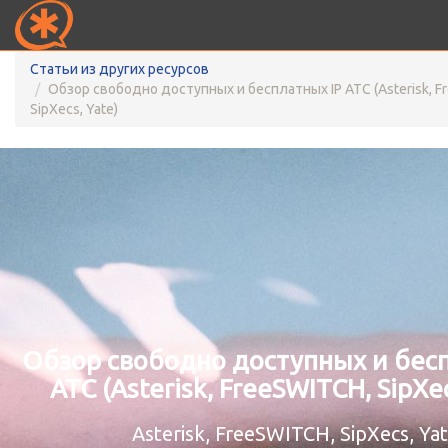
Статьи из других ресурсов
Обзор свободно доступных и бесплатных IP АТС (Asterisk, F
SipXecs, Yate)
Обзор свободно доступных и бесп
АТС (Asterisk, FreeSWITCH, SipXec
Asterisk, FreeSWITCH, SipXecs, Ya