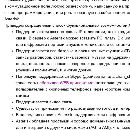
в коммутационное поле любую бизнес-логику, написанную на п
языке программирования, или реализованную на собственном я
Asterisk.
Приведем сокращенный список функциональных возможностей As
Поддерживаются как протоколы IP телефонии, так и трад
связи. В сервер с Asterisk можно вставить PCI платы Digiu
или цифровыми портами в нужном количестве и сочетании
Поддерживаются все базовые и расширенные функции АТС
запись разговоров, статистика звонков, музыка на удержан
почта, постановка звонков в очередь и распределение по
(функции кол-центра), и многие другие.
Напрямую поддерживается Skype (драйвер канала chan_sk
также есть
небольшое WEB приложение
, позволяющее вы
пользователей с кнопочных телефонов через короткие ном
книжки
Поддерживается видео связь.
Существуют приложения по распознаванию голоса и генер
В последних версиях Asterisk поддерживается шифрование
Asterisk обладает простыми и хорошо документированны
для интеграции с другими системами (AGI и AMI), что позв