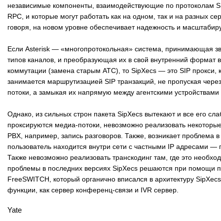
независимые компоненты, взаимодействующие по протоколам SI
RPC, и которые могут работать как на одном, так и на разных сер
говоря, на новом уровне обеспечивает надежность и масштабир
Если Asterisk — «многопротокольная» система, принимающая зв
типов каналов, и преобразующая их в свой внутренний формат в
коммутации (замена старым АТС), то SipXecs — это SIP прокси, 
занимается маршрутизацией SIP транзакций, не пропуская чере
потоки, а замыкая их напрямую между агентскими устройствами 
Однако, из сильных строн пакета SipXecs вытекают и все его слаб
проксируются медиа-потоки, невозможно реализовать некоторы
PBX, например, запись разговоров. Также, возникает проблема в 
пользователь находится внутри сети с частными IP адресами —
Также невозможно реализовать транскодинг там, где это необхо
проблемы в последних версиях SipXecs решаются при помощи п
FreeSWITCH, который органично вписался в архитектуру SipXecs
функции, как сервер конференц-связи и IVR сервер.
Yate