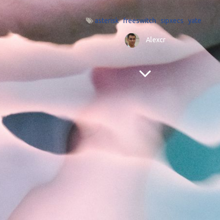
asterisk
freeswitch
sipxecs
yate
Alexcr