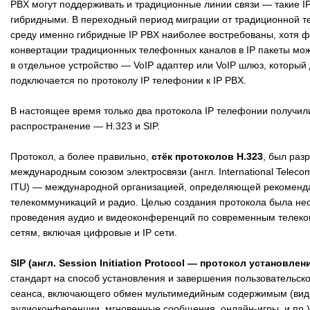
PBX могут поддерживать и традиционные линии связи — такие I
гибридными. В переходный период миграции от традиционной т
среду именно гибридные IP PBX наиболее востребованы, хотя 
конвертации традиционных телефонных каналов в IP пакеты мож
в отдельное устройство — VoIP адаптер или VoIP шлюз, который
подключается по протоколу IP телефонии к IP PBX.
В настоящее время только два протокола IP телефонии получил
распространение — H.323 и SIP.
Протокол, а более правильно,
стёк протоколов H.323
, был раз
международным союзом электросвязи (англ. International Telecom
ITU) — международной организацией, определяющей рекоменда
телекоммуникаций и радио. Целью создания протокола была не
проведения аудио и видеоконференций по современным телек
сетям, включая цифровые и IP сети.
SIP (англ. Session Initiation Protocol — протокол установлен
стандарт на способ установления и завершения пользовательско
сеанса, включающего обмен мультимедийным содержимым (вид
аудиоконференции, мгновенные сообщения, онлайн-игры, и пр.)