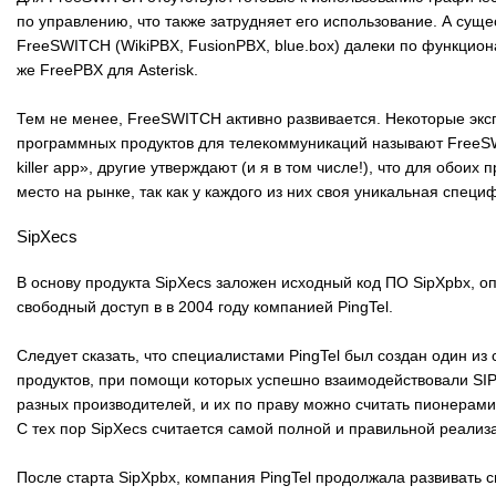
по управлению, что также затрудняет его использование. А сущ
FreeSWITCH (WikiPBX, FusionPBX, blue.box) далеки по функцион
же FreePBX для Asterisk.
Тем не менее, FreeSWITCH активно развивается. Некоторые экс
программных продуктов для телекоммуникаций называют FreeSW
killer app», другие утверждают (и я в том числе!), что для обоих 
место на рынке, так как у каждого из них своя уникальная специ
SipXecs
В основу продукта SipXecs заложен исходный код ПО SipXpbx, о
свободный доступ в в 2004 году компанией PingTel.
Следует сказать, что специалистами PingTel был создан один из
продуктов, при помощи которых успешно взаимодействовали SIP
разных производителей, и их по праву можно считать пионерами
С тех пор SipXecs считается самой полной и правильной реали
После старта SipXpbx, компания PingTel продолжала развивать 