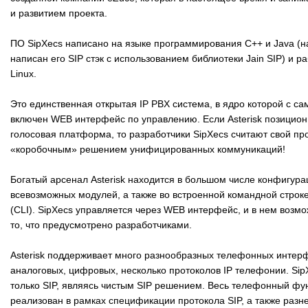
и развитием проекта.
ПО SipXecs написано на языке программирования C++ и Java (на
написан его SIP стэк с использованием библиотеки Jain SIP) и р
Linux.
Это единственная открытая IP PBX система, в ядро которой с са
включен WEB интерфейс по управлению. Если Asterisk позицион
голосовая платформа, то разработчики SipXecs считают свой пр
«коробочным» решением унифицированных коммуникаций!
Богатый арсенал Asterisk находится в большом числе конфигур
всевозможных модулей, а также во встроенной командной строк
(CLI). SipXecs управляется через WEB интерфейс, и в нем возмо
то, что предусмотрено разработчиками.
Asterisk поддерживает много разнообразных телефонных инте
аналоговых, цифровых, несколько протоколов IP телефонии. Si
только SIP, являясь чистым SIP решением. Весь телефонный фу
реализован в рамках спецификации протокола SIP, а также разн