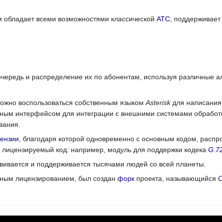
 обладает всеми возможностями классической
АТС
, поддерживае
 очередь и распределение их по абонентам, используя различные а
можно воспользоваться собственным языком
Asterisk
для написания
ным интерфейсом для интеграции с внешними системами обработ
вания.
цензии
, благодаря которой одновременно с основным кодом, расп
 лицензируемый код: например, модуль для поддержки кодека
G.7
вивается и поддерживается тысячами людей со всей планеты.
ойным лицензированием, был создан
форк
проекта, называющийся
C