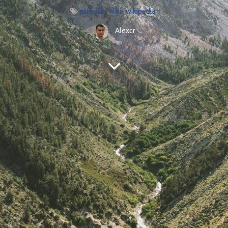
asterisk
wiki
wikipedia
Alexcr