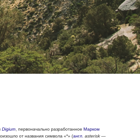
и
Digium
, первоначально разработанное
Марком
оизошло от названия символа «*» (
англ.
asterisk
—