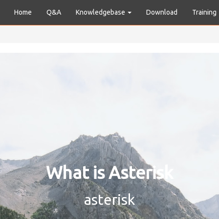
Home
Q&A
Knowledgebase
Download
Training
What is Asterisk
asterisk