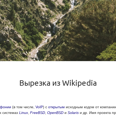
Вырезка из Wikipedia
ефонии
(в том числе,
VoIP
) с
открытым
исходным кодом от компани
х системах
Linux
,
FreeBSD
,
OpenBSD
и
Solaris
и др. Имя проекта пр