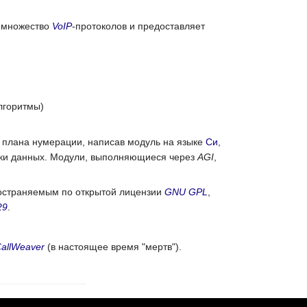
т множество
VoIP
-протоколов и предоставляет
лгоритмы)
 плана нумерации, написав модуль на языке
Си
,
ки данных. Модули, выполняющиеся через
AGI
,
ространяемым по открытой лицензии
GNU GPL
,
29
.
allWeaver
(в настоящее время "мертв").