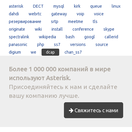
asterisk
DECT
mysql
kirk
queue
linux
dahdi
webrtc
gateway
voip
voice
резервирование
srtp
meetme
tls
originate
wiki
install
conference
skype
spectralink
wikipedia
bash
googl
callerid
panasonic
php
ss7
versions
source
digium
we
dcap
chan_ss7
Более 1 000 000 компаний в мире
используют Asterisk.
Присоединяйтесь к нам и сделайте
вашу компанию лучше.
Свяжитесь с нами