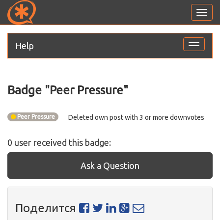
Toggl
navig
Help
Toggle
navigati
Badge "
Peer Pressure
"
Peer Pressure
Deleted own post with 3 or more downvotes
0
user
received this badge:
Ask a Question
Поделится