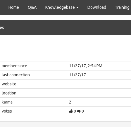
Home
Q&A
Knowledgebase
Download
Training
es
member since
11/27/17, 2:54 PM
last connection
11/27/17
website
location
karma
2
votes
0
0