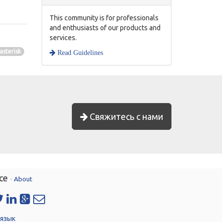
This community is for professionals
and enthusiasts of our products and
services.
asterisk
Read Guidelines
Свяжитесь с нами
ce
-
About
 язык