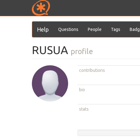
Help
Questions
People
Tags
Badg
RUSUA
profile
contributions
bio
stats