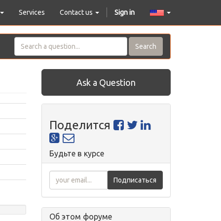
Services
Contact us
Sign in
Search
Ask a Question
Поделится
Будьте в курсе
Подписаться
Об этом форуме