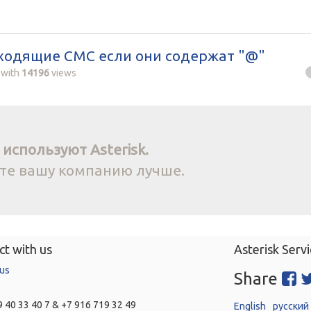
 входящие СМС если они содержат "@"
with
14196
views
используют Asterisk.
йте вашу компанию лучше.
t with us
Asterisk Servi
 us
Share
 40 33 40 7 & +7 916 719 32 49
English
русский