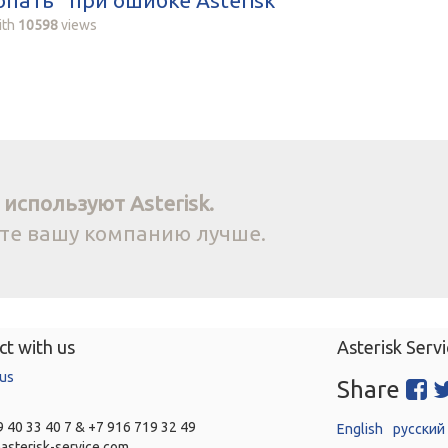
опать" при ошибке Asterisk
ith
10598
views
используют Asterisk.
йте вашу компанию лучше.
t with us
Asterisk Servi
 us
Share
 40 33 40 7 & +7 916 719 32 49
English
русский
asterisk-service.com