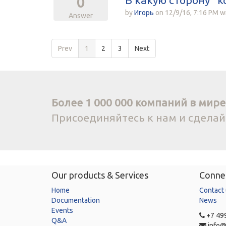
В какую сторону "к
0
by
Игорь
on
12/9/16, 7:16 PM
w
Answer
Prev
1
2
3
Next
Более 1 000 000 компаний в мире 
Присоединяйтесь к нам и сдела
Our products & Services
Connec
Home
Contact
Documentation
News
Events
+7 499
Q&A
info@