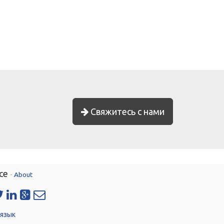
Свяжитесь с нами
ce
-
About
 язык