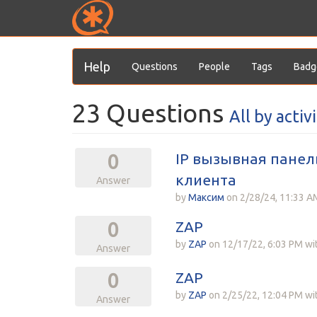
Help
Questions
People
Tags
Badg
23
Questions
All by activ
IP вызывная панель
0
клиента
Answer
by
Максим
on
2/28/24, 11:33 A
ZAP
0
by
ZAP
on
12/17/22, 6:03 PM
wi
Answer
ZAP
0
by
ZAP
on
2/25/22, 12:04 PM
wi
Answer