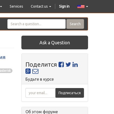
Services
Contact us
Sign in
Search
Ask a Question
ция
Поделится
asterisk
Будьте в курсе
Подписаться
Об этом форуме