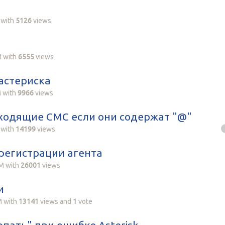
with
5126
views
M
with
6555
views
 астериска
M
with
9966
views
 входящие СМС если они содержат "@"
with
14199
views
 регистрации агента
PM
with
26001
views
и
M
with
13141
views
and
1
vote