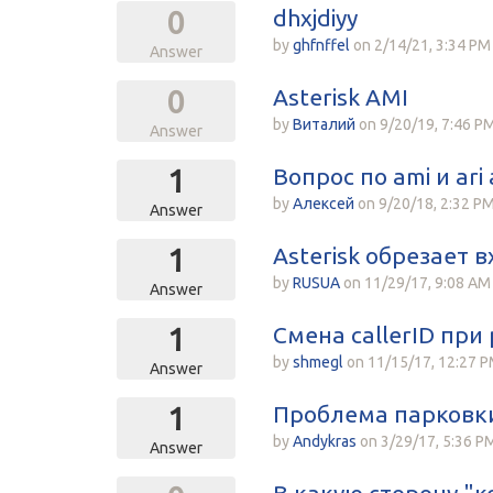
dhxjdiyy
0
by
ghfnffel
on
2/14/21, 3:34 PM
Answer
Asterisk AMI
0
by
Виталий
on
9/20/19, 7:46 P
Answer
Вопрос по ami и ari
1
by
Алексей
on
9/20/18, 2:32 P
Answer
Asterisk обрезает
1
by
RUSUA
on
11/29/17, 9:08 AM
Answer
Смена callerID при
1
by
shmegl
on
11/15/17, 12:27 
Answer
Проблема парковк
1
by
Andykras
on
3/29/17, 5:36 P
Answer