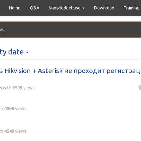
Home
Q&A
Knowledgebase
Download
Training
es
ity date
 Hikvision + Asterisk не проходит регистра
M
with
6509
views
th
4008
views
th
4549
views